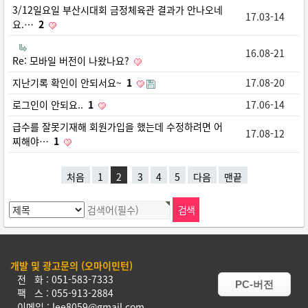
3/12일요일 부산시대회 금정체육관 결과가 안나오네
17.03-14
요.…
2
16.08-21
Re: 모바일 버전이 나왔나요?
지난기록 확인이 안되서요~
1
17.08-20
로그인이 안되요..
1
17.06-14
급수를 잘못기재해 회원가입을 했는데 수정하려면 어
17.08-12
찌해야…
1
처음
1
2
3
4
5
다음
맨끝
개발 및 광고문의 (오마이민턴)
전 화 : 051-583-7333
PC-버전
팩 스 : 055-913-2884
이메일 : lee8059@gmail.com