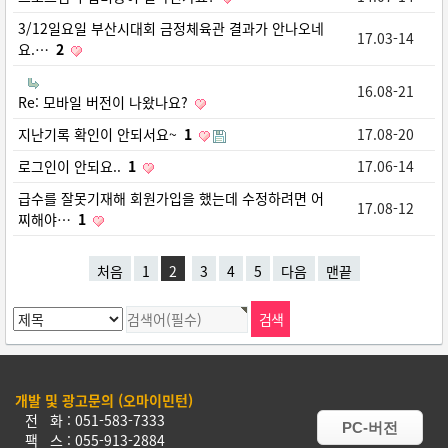
3/12일요일 부산시대회 금정체육관 결과가 안나오네
17.03-14
요.…
2
16.08-21
Re: 모바일 버전이 나왔나요?
지난기록 확인이 안되서요~
1
17.08-20
로그인이 안되요..
1
17.06-14
급수를 잘못기재해 회원가입을 했는데 수정하려면 어
17.08-12
찌해야…
1
처음
1
2
3
4
5
다음
맨끝
개발 및 광고문의 (오마이민턴)
전 화 : 051-583-7333
PC-버전
팩 스 : 055-913-2884