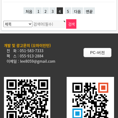
처음
1
2
3
4
5
다음
맨끝
개발 및 광고문의 (오마이민턴)
전 화 : 051-583-7333
PC-버전
팩 스 : 055-913-2884
이메일 : lee8059@gmail.com