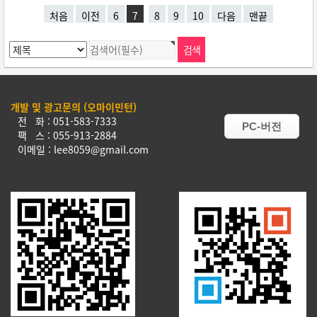
처음
이전
6
7
8
9
10
다음
맨끝
개발 및 광고문의 (오마이민턴)
전 화 : 051-583-7333
PC-버전
팩 스 : 055-913-2884
이메일 : lee8059@gmail.com