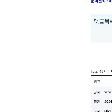
문의전화 : 01
댓글목
Total 48건
1
번호
공지
20
공지
20
공지
대진