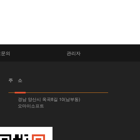
고문의
관리자
주 소
경남 양산시 옥곡8길 10(남부동)
오마이소프트