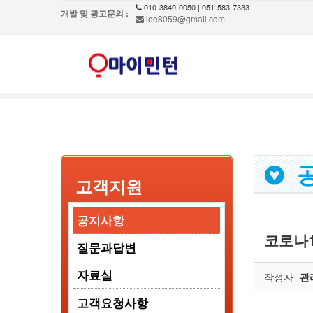
010-3840-0050 | 051-583-7333
개발 및 광고문의 :
lee8059@gmail.com
공
고객지원
공지사항
코로나1
질문과답변
자료실
작성자
관
고객요청사항