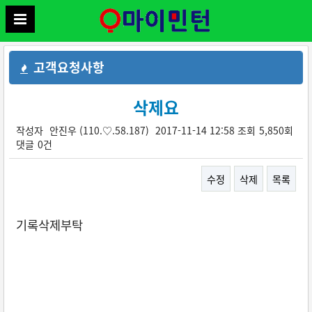
고객요청사항
삭제요
작성자
안진우
(110.♡.58.187)
2017-11-14 12:58
조회
5,850회
댓글
0건
수정
삭제
목록
본문
기록삭제부탁